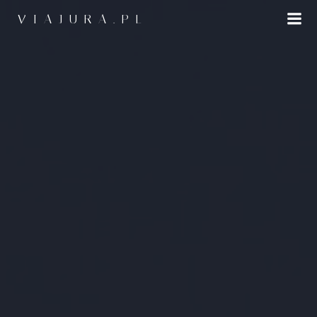
Przejdź
VIAJURA.PL
do
treści