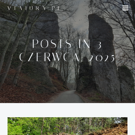
Przejdź
VIAJURA.PL
do
treści
POSTS IN 3
CZERWCA, 2025