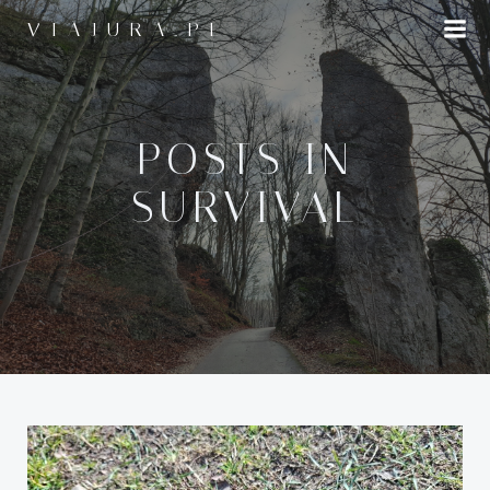
Przejdź
VIAJURA.PL
do
treści
POSTS IN
SURVIVAL