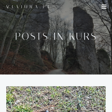
Przejdź
VIAJURA.PL
do
treści
POSTS IN KURS