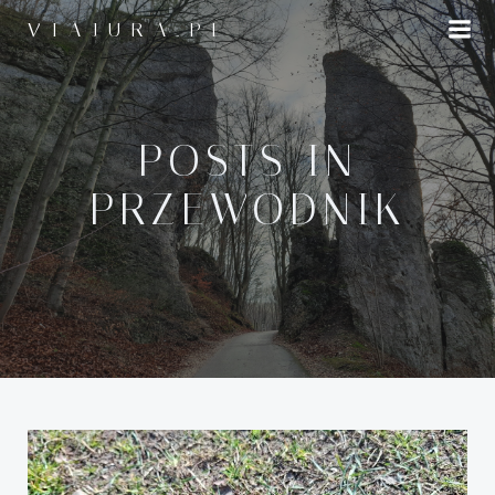
Przejdź
VIAJURA.PL
do
treści
POSTS IN
PRZEWODNIK